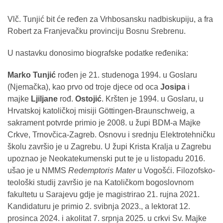
Vlč. Tunjić bit će ređen za Vrhbosansku nadbiskupiju, a fra
Robert za Franjevačku provinciju Bosnu Srebrenu.
U nastavku donosimo biografske podatke ređenika:
Marko Tunjić
rođen je 21. studenoga 1994. u Goslaru
(Njemačka), kao prvo od troje djece od oca
Josipa
i
majke
Ljiljane
rođ.
Ostojić
. Kršten je 1994. u Goslaru, u
Hrvatskoj katoličkoj misiji Göttingen-Braunschweig, a
sakrament potvrde primio je 2008. u župi BDM-a Majke
Crkve, Trnovčica-Zagreb. Osnovu i srednju Elektrotehničku
školu završio je u Zagrebu. U župi Krista Kralja u Zagrebu
upoznao je Neokatekumenski put te je u listopadu 2016.
ušao je u NMMS
Redemptoris Mater
u Vogošći. Filozofsko-
teološki studij završio je na Katoličkom bogoslovnom
fakultetu u Sarajevu gdje je magistrirao 21. rujna 2021.
Kandidaturu je primio 2. svibnja 2023., a lektorat 12.
prosinca 2024. i akolitat 7. srpnja 2025. u crkvi Sv. Majke