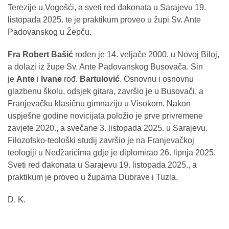
Terezije u Vogošći, a sveti red đakonata u Sarajevu 19.
listopada 2025. te je praktikum proveo u župi Sv. Ante
Padovanskog u Žepču.
Fra Robert Bašić
rođen je 14. veljače 2000. u Novoj Biloj,
a dolazi iz župe Sv. Ante Padovanskog Busovača. Sin
je
Ante
i
Ivane
rođ.
Bartulović
. Osnovnu i osnovnu
glazbenu školu, odsjek gitara, završio je u Busovači, a
Franjevačku klasičnu gimnaziju u Visokom. Nakon
uspješne godine novicijata položio je prve privremene
zavjete 2020., a svečane 3. listopada 2025. u Sarajevu.
Filozofsko-teološki studij završio je na Franjevačkoj
teologiji u Nedžarićima gdje je diplomirao 26. lipnja 2025.
Sveti red đakonata u Sarajevu 19. listopada 2025., a
praktikum je proveo u župama Dubrave i Tuzla.
D. K.