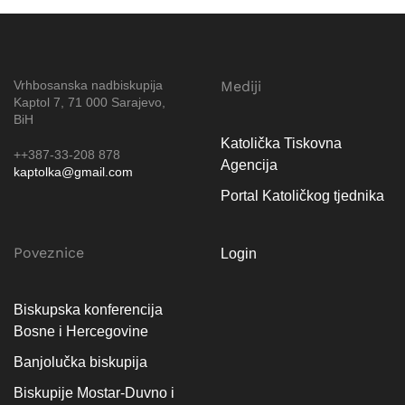
Vrhbosanska nadbiskupija
Mediji
Kaptol 7, 71 000 Sarajevo,
BiH
Katolička Tiskovna
++387-33-208 878
Agencija
kaptolka@gmail.com
Portal Katoličkog tjednika
Poveznice
Login
Biskupska konferencija
Bosne i Hercegovine
Banjolučka biskupija
Biskupije Mostar-Duvno i