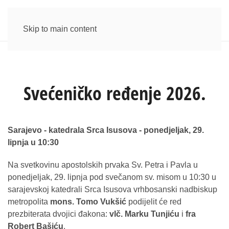
Skip to main content
Svećeničko ređenje 2026.
Sarajevo - katedrala Srca Isusova - ponedjeljak, 29.
lipnja u 10:30
Na svetkovinu apostolskih prvaka Sv. Petra i Pavla u
ponedjeljak, 29. lipnja pod svečanom sv. misom u 10:30 u
sarajevskoj katedrali Srca Isusova vrhbosanski nadbiskup
metropolita
mons. Tomo Vukšić
podijelit će red
prezbiterata dvojici đakona:
vlč. Marku Tunjiću
i
fra
Robert Bašiću
.