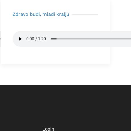
Zdravo budi, mladi kralju
Login