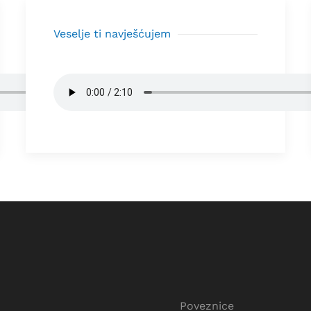
Veselje ti navješćujem
Poveznice