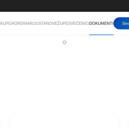
KUPIJA
ORDINARIJ
USTANOVE
ŽUPE
SVEĆENICI
DOKUMENTI
Sin