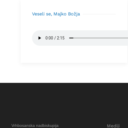
Veseli se, Majko Božja
Vrhbosanska nadbiskupija
Mediji