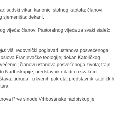
ar; sudski vikar; kanonici stolnog kaptola; članovi
 sjemeništa; dekani.
lnog vijeća; članovi Pastoralnog vijeća za svaki stalež;
ju
: viši redovnički poglavari ustanova posvećenoga
goslova Franjevačke teologije; dekan Katoličkog
većenici; članovi ustanova posvećenoga života; trajni
natu Nadbiskupije; predstavnik mladih u svakom
tava, udruga i crkvenih pokreta; predstavnik katoličkih
tara.
ova Prve sinode Vrhbosanske nadbiskupije: