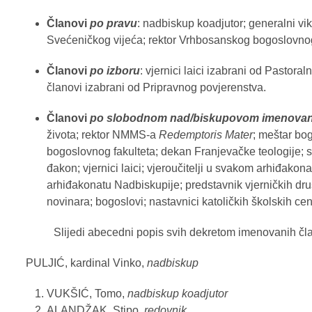
Članovi
po pravu
: nadbiskup koadjutor; generalni vik
Svećeničkog vijeća; rektor Vrhbosanskog bogoslovnog
Članovi
po izboru
: vjernici laici izabrani od Pastora
članovi izabrani od Pripravnog povjerenstva.
Članovi
po slobodnom nad/biskupovom imenovan
života; rektor NMMS-a
Redemptoris Mater
; meštar bo
bogoslovnog fakulteta; dekan Franjevačke teologije; s
đakon; vjernici laici; vjeroučitelji u svakom arhiđako
arhiđakonatu Nadbiskupije; predstavnik vjerničkih druš
novinara; bogoslovi; nastavnici katoličkih školskih cen
Slijedi abecedni popis svih dekretom imenovanih član
PULJIĆ, kardinal Vinko,
nadbiskup
VUKŠIĆ, Tomo,
nadbiskup koadjutor
ALANDŽAK, Stipo,
redovnik