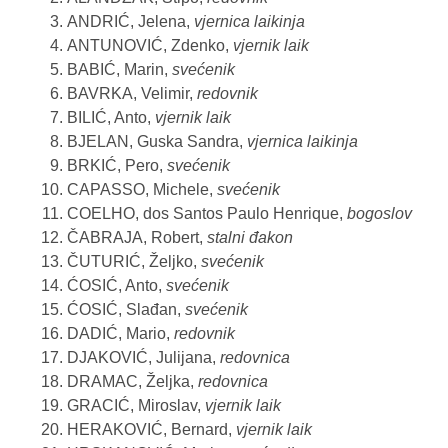
ANDRIĆ, Jelena,
vjernica laikinja
ANTUNOVIĆ, Zdenko,
vjernik laik
BABIĆ, Marin,
svećenik
BAVRKA, Velimir,
redovnik
BILIĆ, Anto,
vjernik laik
BJELAN, Guska Sandra,
vjernica laikinja
BRKIĆ, Pero,
svećenik
CAPASSO, Michele,
svećenik
COELHO, dos Santos Paulo Henrique,
bogoslov
ČABRAJA, Robert,
stalni đakon
ČUTURIĆ, Željko,
svećenik
ĆOSIĆ, Anto,
svećenik
ĆOSIĆ, Slađan,
svećenik
DADIĆ, Mario,
redovnik
DJAKOVIĆ, Julijana,
redovnica
DRAMAC, Željka,
redovnica
GRACIĆ, Miroslav,
vjernik laik
HERAKOVIĆ, Bernard,
vjernik laik