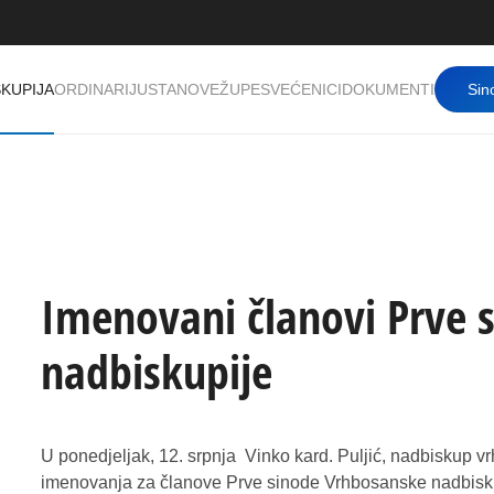
KUPIJA
ORDINARIJ
USTANOVE
ŽUPE
SVEĆENICI
DOKUMENTI
Sin
Imenovani članovi Prve 
nadbiskupije
U ponedjeljak, 12. srpnja Vinko kard. Puljić, nadbiskup v
imenovanja za članove Prve sinode Vrhbosanske nadbiskupij