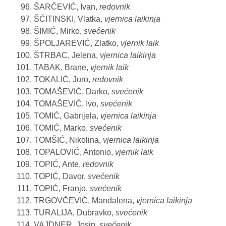
ŠARČEVIĆ, Ivan,
redovnik
ŠĆITINSKI, Vlatka,
vjernica laikinja
ŠIMIĆ, Mirko,
svećenik
ŠPOLJAREVIĆ, Zlatko,
vjernik laik
ŠTRBAC, Jelena,
vjernica laikinja
TABAK, Brane,
vjernik laik
TOKALIĆ, Juro,
redovnik
TOMAŠEVIĆ, Darko,
svećenik
TOMAŠEVIĆ, Ivo,
svećenik
TOMIĆ, Gabrijela,
vjernica laikinja
TOMIĆ, Marko,
svećenik
TOMŠIĆ, Nikolina,
vjernica laikinja
TOPALOVIĆ, Antonio,
vjernik laik
TOPIĆ, Ante,
redovnik
TOPIĆ, Davor,
svećenik
TOPIĆ, Franjo,
svećenik
TRGOVČEVIĆ, Mandalena,
vjernica laikinja
TURALIJA, Dubravko,
svećenik
VAJDNER, Josip,
svećenik