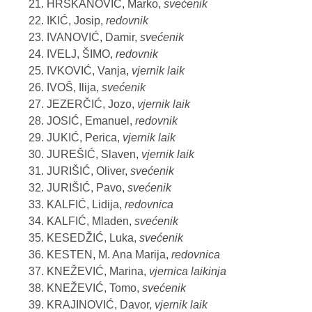
HRSKANOVIĆ, Marko,
svećenik
IKIĆ, Josip,
redovnik
IVANOVIĆ, Damir,
svećenik
IVELJ, ŠIMO,
redovnik
IVKOVIĆ, Vanja,
vjernik laik
IVOŠ, Ilija,
svećenik
JEZERČIĆ, Jozo,
vjernik laik
JOSIĆ, Emanuel,
redovnik
JUKIĆ, Perica,
vjernik laik
JUREŠIĆ, Slaven,
vjernik laik
JURIŠIĆ, Oliver,
svećenik
JURIŠIĆ, Pavo,
svećenik
KALFIĆ, Lidija,
redovnica
KALFIĆ, Mladen,
svećenik
KESEDŽIĆ, Luka,
svećenik
KESTEN, M. Ana Marija,
redovnica
KNEŽEVIĆ, Marina,
vjernica laikinja
KNEŽEVIĆ, Tomo,
svećenik
KRAJINOVIĆ, Davor,
vjernik laik