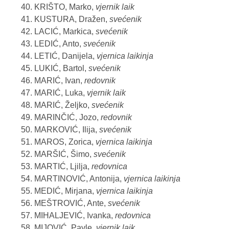
KRIŠTO, Marko,
vjernik laik
KUSTURA, Dražen,
svećenik
LACIĆ, Markica,
svećenik
LEDIĆ, Anto,
svećenik
LETIĆ, Danijela,
vjernica laikinja
LUKIĆ, Bartol,
svećenik
MARIĆ, Ivan,
redovnik
MARIĆ, Luka,
vjernik laik
MARIĆ, Željko,
svećenik
MARINČIĆ, Jozo,
redovnik
MARKOVIĆ, Ilija,
svećenik
MAROS, Zorica,
vjernica laikinja
MARŠIĆ, Šimo,
svećenik
MARTIĆ, Ljilja,
redovnica
MARTINOVIĆ, Antonija,
vjernica laikinja
MEDIĆ, Mirjana,
vjernica laikinja
MEŠTROVIĆ, Ante,
svećenik
MIHALJEVIĆ, Ivanka,
redovnica
MIJOVIĆ, Pavle,
vjernik laik