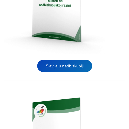
Slavlja u nadbiskupiji