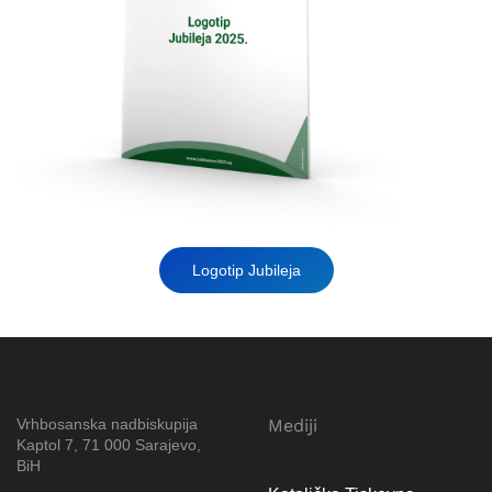
Logotip Jubileja
Vrhbosanska nadbiskupija
Mediji
Kaptol 7, 71 000 Sarajevo,
BiH