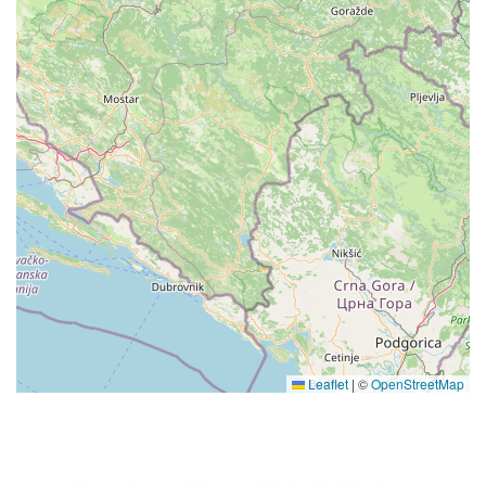
Leaflet
|
©
OpenStreetMap