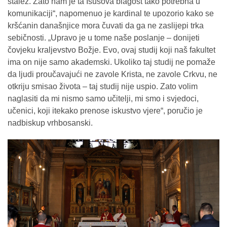
stalež. Zato nam je ta Isusova blagost tako potrebna u
komunikaciji“, napomenuo je kardinal te upozorio kako se
kršćanin današnjice mora čuvati da ga ne zaslijepi trka
sebičnosti. „Upravo je u tome naše poslanje – donijeti
čovjeku kraljevstvo Božje. Evo, ovaj studij koji naš fakultet
ima on nije samo akademski. Ukoliko taj studij ne pomaže
da ljudi proučavajući ne zavole Krista, ne zavole Crkvu, ne
otkriju smisao života – taj studij nije uspio. Zato volim
naglasiti da mi nismo samo učitelji, mi smo i svjedoci,
učenici, koji itekako prenose iskustvo vjere“, poručio je
nadbiskup vrhbosanski.