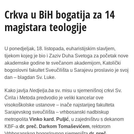
Crkva u BiH bogatija za 14
magistara teologije
U ponedjeljak, 18. listopada, euharistijskim slavljem,
tijekom kojeg je bio i Zaziv Duha Svetoga za početak nove
akademske godine te svečanom akademijom, Katolički
bogoslovni fakultet Sveučilišta u Sarajevu proslavio je svoj
dan – blagdan Sv. Luke.
Kako javlja
Nedjelja.ba
sv. misu u sjemenišnoj crkvi Sv.
Ćirila i Metoda predvodio je veliki kancelar ove
visokoškolske ustanove – inače najstarijeg fakulteta
Sarajevskog sveučilišta – vrhbosanski nadbiskup
metropolita
Vinko kard. Puljić
, u zajedništvu s dekanom
KBF-a
dr. preč. Darkom Tomaševićem
, rektorom
Vrhbosanskog bogoslovnog sjemeništa
dr. preč.