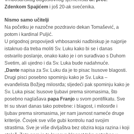
Zdenkom Spajićem
i još 20-ak svećenika.
Nismo samo učitelji
Na početku je nazočne pozdravio dekan Tomašević, a
potom i kardinal Puljić.
U prigodnoj propovijedi vrhbosanski nadbiskup je najprije
istaknuo da treba moliti Sv. Luku kako bi se i danas
ostvarilo poslanje, onako kako je i on surađivao s Duhom
Svetim, ali ujedno i da Sv. Luka bude nadahnuće.
„
Dante
napisa za Sv. Luku da je to pisac Isusove blagosti.
Drugi pisci posebno spominju kako je Sv. Luka –
evanđelista Božjeg milosrđa; sljedeći pak spominju kako je
Sv. Luka pisac Isusove ljubavi prema siromasima, što
posebno naglašava
papa Franjo
u svom pontifikatu. Sve
tri su stvari danas tako potrebne: i blagost, i milosrđe i
ljubav prema siromasima, jer nam javnost nameće druge
kriterije. Čovjek sve više gubi kontrolu nad svojim
strastima. Sve je više divljaštva bez obzira koja razina i koji