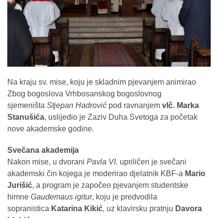
Na kraju sv. mise, koju je skladnim pjevanjem animirao
Zbog bogoslova Vrhbosanskog bogoslovnog
sjemeništa
Stjepan Hadrović
pod ravnanjem
vlč. Marka
Stanušića
, uslijedio je Zaziv Duha Svetoga za početak
nove akademske godine.
Svečana akademija
Nakon mise, u dvorani
Pavla VI.
upriličen je svečani
akademski čin kojega je moderirao djelatnik KBF-a
Mario
Jurišić
, a program je započeo pjevanjem studentske
himne
Gaudemaus igitur
, koju je predvodila
sopranistica
Katarina Kikić
, uz klavirsku pratnju
Davora