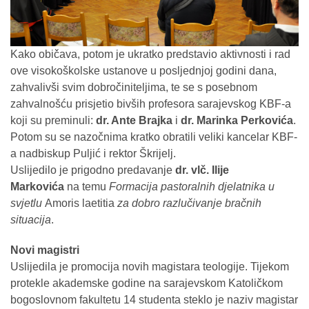
Kako običava, potom je ukratko predstavio aktivnosti i rad
ove visokoškolske ustanove u posljednjoj godini dana,
zahvalivši svim dobročiniteljima, te se s posebnom
zahvalnošću prisjetio bivših profesora sarajevskog KBF-a
koji su preminuli:
dr. Ante Brajka
i
dr. Marinka Perkovića
.
Potom su se nazočnima kratko obratili veliki kancelar KBF-
a nadbiskup Puljić i rektor Škrijelj.
Uslijedilo je prigodno predavanje
dr. vlč. Ilije
Markovića
na temu
Formacija pastoralnih djelatnika u
svjetlu
Amoris laetitia
za dobro razlučivanje bračnih
situacija
.
Novi magistri
Uslijedila je promocija novih magistara teologije. Tijekom
protekle akademske godine na sarajevskom Katoličkom
bogoslovnom fakultetu 14 studenta steklo je naziv magistar