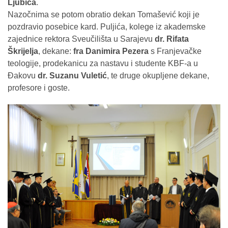
Ljubića
.
Nazočnima se potom obratio dekan Tomašević koji je
pozdravio posebice kard. Puljića, kolege iz akademske
zajednice rektora Sveučilišta u Sarajevu
dr. Rifata
Škrijelja
, dekane:
fra Danimira Pezera
s Franjevačke
teologije, prodekanicu za nastavu i studente KBF-a u
Đakovu
dr. Suzanu Vuletić
, te druge okupljene dekane,
profesore i goste.