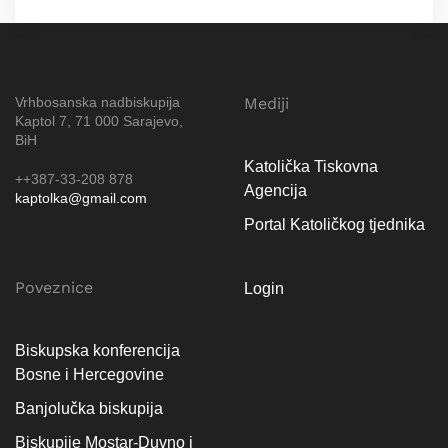
Vrhbosanska nadbiskupija
Mediji
Kaptol 7, 71 000 Sarajevo,
BiH
Katolička Tiskovna
++387-33-208 878
Agencija
kaptolka@gmail.com
Portal Katoličkog tjednika
Poveznice
Login
Biskupska konferencija
Bosne i Hercegovine
Banjolučka biskupija
Biskupije Mostar-Duvno i