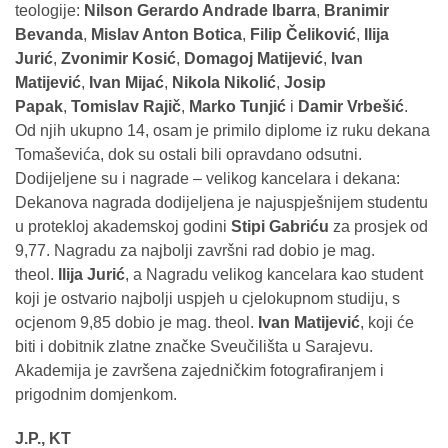
teologije:
Nilson Gerardo Andrade Ibarra
,
Branimir
Bevanda
,
Mislav Anton Botica
,
Filip Čeliković
,
Ilija
Jurić
,
Zvonimir Kosić
,
Domagoj Matijević
,
Ivan
Matijević
,
Ivan Mijać
,
Nikola Nikolić
,
Josip
Papak
,
Tomislav Rajič
,
Marko Tunjić
i
Damir Vrbešić
.
Od njih ukupno 14, osam je primilo diplome iz ruku dekana
Tomaševića, dok su ostali bili opravdano odsutni.
Dodijeljene su i nagrade – velikog kancelara i dekana:
Dekanova nagrada dodijeljena je najuspješnijem studentu
u protekloj akademskoj godini
Stipi Gabriću
za prosjek od
9,77. Nagradu za najbolji završni rad dobio je mag.
theol.
Ilija Jurić
, a Nagradu velikog kancelara kao student
koji je ostvario najbolji uspjeh u cjelokupnom studiju, s
ocjenom 9,85 dobio je mag. theol.
Ivan Matijević
, koji će
biti i dobitnik zlatne značke Sveučilišta u Sarajevu.
Akademija je završena zajedničkim fotografiranjem i
prigodnim domjenkom.
J.P., KT