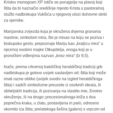
Kristov monogram XP ističe se ponajprije na plavoj boji
štita da bi naznačio središnje mjesto Krista u pastoralnoj
službi nadbiskupa Vukšića u njegovoj ulozi duhovne skrbi
za vjernike.
Marijanska zvijezda koja je okružena dvjema granama
masline, simbolom mira, što je misao na koju se poziva i
biskupsko geslo, prepoznaje Mariju kao „kraljicu mira“ u
njezinoj osobini majke Otkupitelja, onoga koji je u
proročkim viđenjima nazvan „knez mira“ (Iz 9,5).
Inače, prema crkvenoj katoličkoj heraldičkoj tradiciji grb
nadbiskupa je gotovo uvijek sastavljen od: štita koji može
imati razne oblike (uvijek svodiv na izgled heraldičkoga
štita) i sadrži simbolizme preuzete iz osobnih ideala, ili
obiteljskih tradicija, ili pozivanja na vlastito ime, životno
okruženje, ili na drugo; procesionalnoga križa s dva
poprečna kraka, u zlatu, postavljena
in palo
, odnosno
okomito iza štita; prelatskoga šešira (galero) s vrpcom od