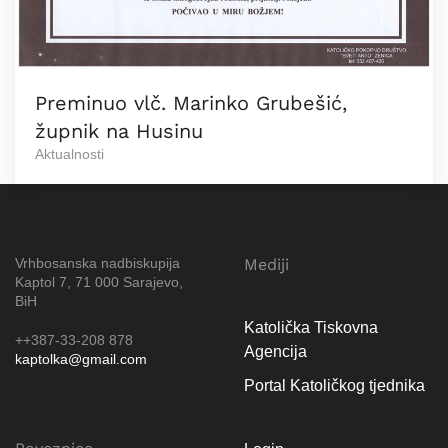
Preminuo vlč. Marinko Grubešić,
župnik na Husinu
Aktualnosti
Vrhbosanska nadbiskupija
Mediji
Kaptol 7, 71 000 Sarajevo,
BiH
Katolička Tiskovna
++387-33-208 878
Agencija
kaptolka@gmail.com
Portal Katoličkog tjednika