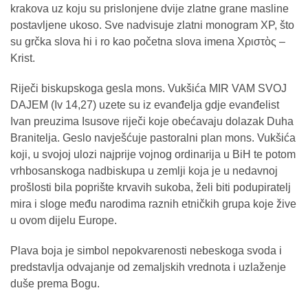
krakova uz koju su prislonjene dvije zlatne grane masline
postavljene ukoso. Sve nadvisuje zlatni monogram XP, što
su grčka slova hi i ro kao početna slova imena Χριστὸς –
Krist.
Riječi biskupskoga gesla mons. Vukšića MIR VAM SVOJ
DAJEM (Iv 14,27) uzete su iz evanđelja gdje evanđelist
Ivan preuzima Isusove riječi koje obećavaju dolazak Duha
Branitelja. Geslo navješćuje pastoralni plan mons. Vukšića
koji, u svojoj ulozi najprije vojnog ordinarija u BiH te potom
vrhbosanskoga nadbiskupa u zemlji koja je u nedavnoj
prošlosti bila poprište krvavih sukoba, želi biti podupiratelj
mira i sloge među narodima raznih etničkih grupa koje žive
u ovom dijelu Europe.
Plava boja je simbol nepokvarenosti nebeskoga svoda i
predstavlja odvajanje od zemaljskih vrednota i uzlaženje
duše prema Bogu.