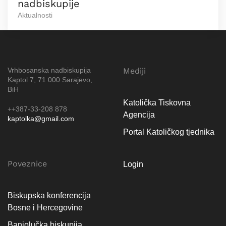
nadbiskupije
Aktualnosti
Vrhbosanska nadbiskupija
Mediji
Kaptol 7, 71 000 Sarajevo,
BiH
Katolička Tiskovna
++387-33-208 878
Agencija
kaptolka@gmail.com
Portal Katoličkog tjednika
Poveznice
Login
Biskupska konferencija
Bosne i Hercegovine
Banjolučka biskupija