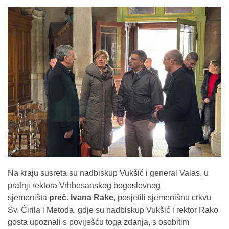
Na kraju susreta su nadbiskup Vukšić i general Valas, u
pratnji rektora Vrhbosanskog bogoslovnog
sjemeništa
preč. Ivana Rake
, posjetili sjemenišnu crkvu
Sv. Ćirila i Metoda, gdje su nadbiskup Vukšić i rektor Rako
gosta upoznali s poviješću toga zdanja, s osobitim