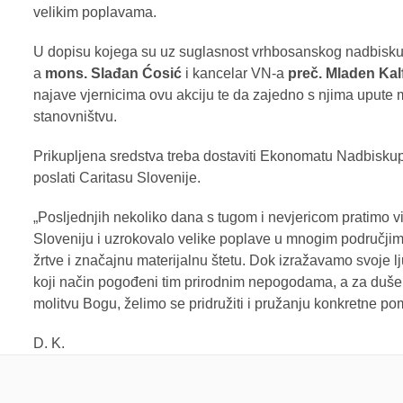
velikim poplavama.
U dopisu kojega su uz suglasnost vrhbosanskog nadbisk
a
mons. Slađan Ćosić
i kancelar VN-a
preč. Mladen Kal
najave vjernicima ovu akciju te da zajedno s njima upute 
stanovništvu.
Prikupljena sredstva treba dostaviti Ekonomatu Nadbiskupi
poslati Caritasu Slovenije.
„Posljednjih nekoliko dana s tugom i nevjericom pratimo v
Sloveniju i uzrokovalo velike poplave u mnogim područji
žrtve i značajnu materijalnu štetu. Dok izražavamo svoje l
koji način pogođeni tim prirodnim nepogodama, a za duše 
molitvu Bogu, želimo se pridružiti i pružanju konkretne p
D. K.