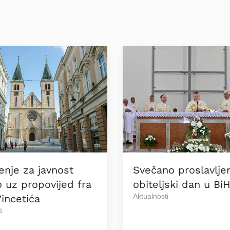
enje za javnost
Svečano proslavlje
 uz propovijed fra
obiteljski dan u Bi
Aktualnosti
incetića
i