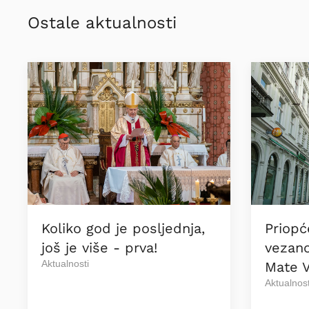
Ostale aktualnosti
Koliko god je posljednja,
Priopć
još je više - prva!
vezano
Aktualnosti
Mate V
Aktualnost