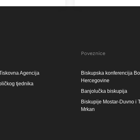
Poveznice
Tiskovna Agencija
Biskupska konferencija Bo
Hercegovine
oličkog tjednika
Banjolučka biskupija
Biskupije Mostar-Duvno i T
Mrkan