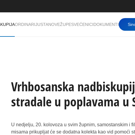
KUPIJA
ORDINARIJ
USTANOVE
ŽUPE
SVEĆENICI
DOKUMENTI
Sin
Vrhbosanska nadbiskupij
stradale u poplavama u S
U nedjelju, 20. kolovoza u svim župnim, samostanskim i fi
misama prikupljat će se dodatna kolekta kao vid pomoći s