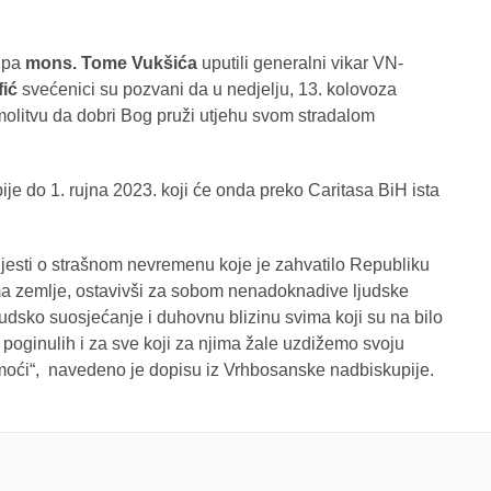
upa
mons. Tome Vukšića
uputili generalni vikar VN-
fić
svećenici su pozvani da u nedjelju, 13. kolovoza
molitvu da dobri Bog pruži utjehu svom stradalom
je do 1. rujna 2023. koji će onda preko Caritasa BiH ista
ijesti o strašnom nevremenu koje je zahvatilo Republiku
ma zemlje, ostavivši za sobom nenadoknadive ljudske
judsko suosjećanje i duhovnu blizinu svima koji su na bilo
poginulih i za sve koji za njima žale uzdižemo svoju
omoći“, navedeno je dopisu iz Vrhbosanske nadbiskupije.