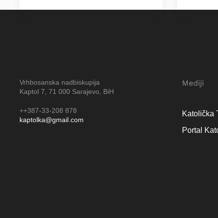
Vrhbosanska nadbiskupija
Mediji
Kaptol 7, 71 000 Sarajevo, BiH
++387-33-208 878
Katolička 
kaptolka@gmail.com
Portal Kat