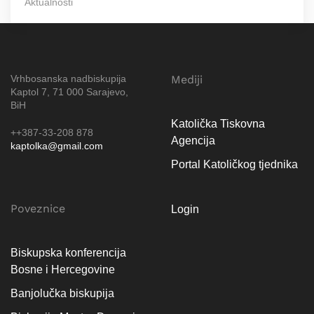
Aktualnosti
Vrhbosanska nadbiskupija
Mediji
Kaptol 7, 71 000 Sarajevo,
BiH
Katolička Tiskovna
++387-33-208 878
Agencija
kaptolka@gmail.com
Portal Katoličkog tjednika
Poveznice
Login
Biskupska konferencija
Bosne i Hercegovine
Banjolučka biskupija