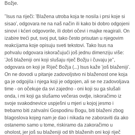
Božje.
"Isus na riječi: 'Blažena utroba koja te nosila i prsi koje si
sisao', odgovara ne na naš način ili kako bi dobro odgojeni
sinovi i kćeri odgovorile, ili dobri očevi i majke reagirali. On
izabire treći put, svoj put, tako često prisutan u njegovim
reakcijama koje opisuju sveti tekstovi. Tako Isus na
pohvalu odgovara iskoračujući još jednu dimenziju više:
'Još blaženiji oni koji slušaju riječ Božju i čuvaju je",
odgovara on koji je Riječ Božja (...) Isus kaže 'još blaženiji'.
On ne dovodi u pitanje zadovoljstvo ni blaženost one koja
ga je odgojila i njega koji je odgojen, ali se ne zadovoljava
time - on očekuje da svi zajedno - oni koji su ga slušali
onda, i mi koji ga slušamo večeras ovdje, iskoračimo iz
svoje svakodnevice uspješni u mjeri u kojoj jesmo i
trebamo biti zahvalni Gospodinu Bogu, biti blaženi zbog
blagoslova kojeg nam je dao i nikada ne zaboraviti da ako
ostanemo samo u tome, riskiramo da zakoračimo u
oholost, jer još su blaženiji od tih blaženih oni koji riječ