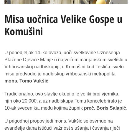
Misa uočnica Velike Gospe u
Komušini
U ponedjeljak 14. kolovoza, uoči svetkovine Uznesenja
Blažene Djevice Marije u najvećem marijanskom svetištu u
Vrhbosanskoj nadbiskupiji, u Komušini kod Teslića, svetu
misu predvodio je nadbiskup vrhbosanski metropolita
mons. Tomo Vukšić
.
Tradicionalno, ovo slavlje okupilo je veliki broj vjernika,
njih oko 20 000, a uz nadbiskupa Tomu koncelebriralo je
10-ak svećenika, među kojima župnik
preč. Boris Salapić
.
U prigodnoj propovijedi mons. Vukšić se osvrnuo na
evanđelje dana ističući važnost slušanja i čuvanja riječi