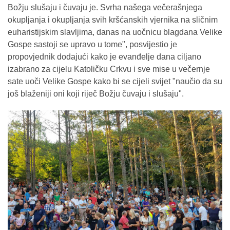
Božju slušaju i čuvaju je. Svrha našega večerašnjega
okupljanja i okupljanja svih kršćanskih vjernika na sličnim
euharistijskim slavljima, danas na uočnicu blagdana Velike
Gospe sastoji se upravo u tome", posvijestio je
propovjednik dodajući kako je evanđelje dana ciljano
izabrano za cijelu Katoličku Crkvu i sve mise u večernje
sate uoči Velike Gospe kako bi se cijeli svijet "naučio da su
još blaženiji oni koji riječ Božju čuvaju i slušaju".