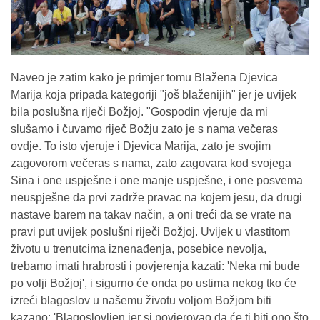
Naveo je zatim kako je primjer tomu Blažena Djevica
Marija koja pripada kategoriji "još blaženijih" jer je uvijek
bila poslušna riječi Božjoj. "Gospodin vjeruje da mi
slušamo i čuvamo riječ Božju zato je s nama večeras
ovdje. To isto vjeruje i Djevica Marija, zato je svojim
zagovorom večeras s nama, zato zagovara kod svojega
Sina i one uspješne i one manje uspješne, i one posvema
neuspješne da prvi zadrže pravac na kojem jesu, da drugi
nastave barem na takav način, a oni treći da se vrate na
pravi put uvijek poslušni riječi Božjoj. Uvijek u vlastitom
životu u trenutcima iznenađenja, posebice nevolja,
trebamo imati hrabrosti i povjerenja kazati: 'Neka mi bude
po volji Božjoj', i sigurno će onda po ustima nekog tko će
izreći blagoslov u našemu životu voljom Božjom biti
kazano: 'Blagoslovljen jer si povjerovao da će ti biti ono što