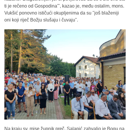
ti je rečeno od Gospodina'", kazao je, među ostalim, mons.
Vukšić ponovno ističući okupljenima da su "još blaženiji
oni koji riječ Božju slušaju i čuvaju".
Na kraju sv. mise župnik preč. Salapić zahvalio je Bogu na