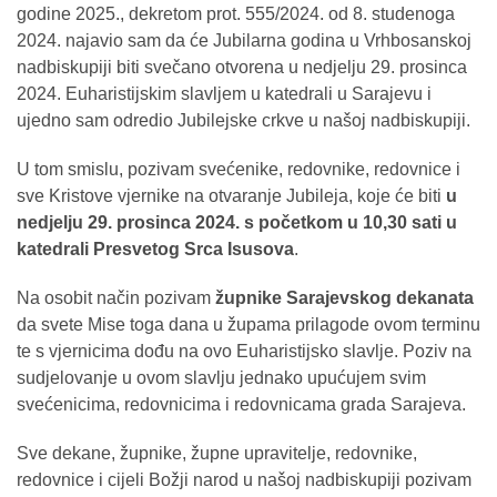
godine 2025., dekretom prot. 555/2024. od 8. studenoga
2024. najavio sam da će Jubilarna godina u Vrhbosanskoj
nadbiskupiji biti svečano otvorena u nedjelju 29. prosinca
2024. Euharistijskim slavljem u katedrali u Sarajevu i
ujedno sam odredio Jubilejske crkve u našoj nadbiskupiji.
U tom smislu, pozivam svećenike, redovnike, redovnice i
sve Kristove vjernike na otvaranje Jubileja, koje će biti
u
nedjelju 29. prosinca 2024. s početkom u 10,30 sati u
katedrali Presvetog Srca Isusova
.
Na osobit način pozivam
župnike Sarajevskog dekanata
da svete Mise toga dana u župama prilagode ovom terminu
te s vjernicima dođu na ovo Euharistijsko slavlje. Poziv na
sudjelovanje u ovom slavlju jednako upućujem svim
svećenicima, redovnicima i redovnicama grada Sarajeva.
Sve dekane, župnike, župne upravitelje, redovnike,
redovnice i cijeli Božji narod u našoj nadbiskupiji pozivam