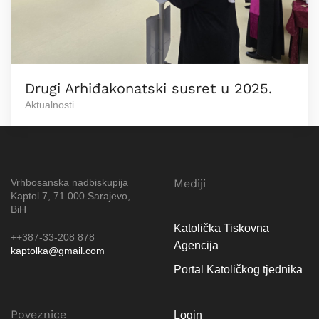
Drugi Arhiđakonatski susret u 2025.
Aktualnosti
Vrhbosanska nadbiskupija
Mediji
Kaptol 7, 71 000 Sarajevo,
BiH
Katolička Tiskovna
++387-33-208 878
Agencija
kaptolka@gmail.com
Portal Katoličkog tjednika
Poveznice
Login