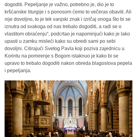
dogoditi. Pepeljanje je važno, potrebno je, dio je to
kršćanske liturgije i s ponosom ćemo to večeras obaviti. Ali
nije dovoljno, to je tek vanjski znak i izričaj onoga što bi se
iznutra od svakoga od nas trebalo dogoditi, a radi se o
vlastitom obraćenju“, podcrtao je napominjući kako je lako
upasti u zamku misleći kako su obredi sami po sebi
dovoljni. Citirajući Svetog Pavla koji poziva zajednicu u
Korintu na pomirenje s Bogom istaknuo je kako bi se
upravo to trebalo dogoditi nakon obreda blagoslova pepela
i pepeljanja.