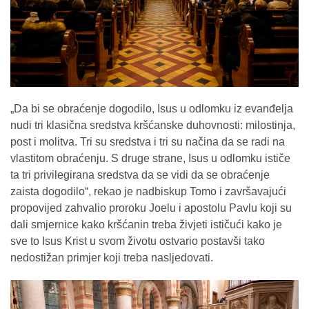
„Da bi se obraćenje dogodilo, Isus u odlomku iz evanđelja
nudi tri klasična sredstva kršćanske duhovnosti: milostinja,
post i molitva. Tri su sredstva i tri su načina da se radi na
vlastitom obraćenju. S druge strane, Isus u odlomku ističe
ta tri privilegirana sredstva da se vidi da se obraćenje
zaista dogodilo“, rekao je nadbiskup Tomo i završavajući
propovijed zahvalio proroku Joelu i apostolu Pavlu koji su
dali smjernice kako kršćanin treba živjeti ističući kako je
sve to Isus Krist u svom životu ostvario postavši tako
nedostižan primjer koji treba nasljedovati.