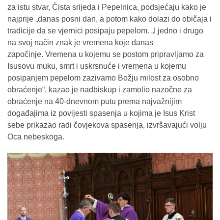
za istu stvar, Čista srijeda i Pepelnica, podsjećaju kako je
najprije „danas posni dan, a potom kako dolazi do običaja i
tradicije da se vjernici posipaju pepelom. „I jedno i drugo
na svoj način znak je vremena koje danas
započinje.
Vremena u kojemu se postom pripravljamo za
Isusovu muku, smrt i uskrsnuće i vremena u kojemu
posipanjem pepelom zazivamo Božju milost za osobno
obraćenje“, kazao je nadbiskup i zamolio nazočne za
obraćenje na 40-dnevnom putu prema najvažnijim
događajima iz povijesti spasenja u kojima je Isus Krist
sebe prikazao radi čovjekova spasenja, izvršavajući volju
Oca nebeskoga.