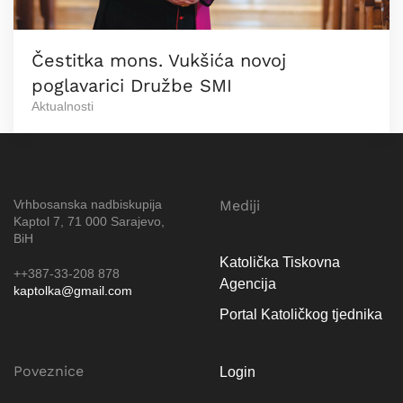
Čestitka mons. Vukšića novoj
poglavarici Družbe SMI
Aktualnosti
Vrhbosanska nadbiskupija
Mediji
Kaptol 7, 71 000 Sarajevo,
BiH
Katolička Tiskovna
++387-33-208 878
Agencija
kaptolka@gmail.com
Portal Katoličkog tjednika
Poveznice
Login