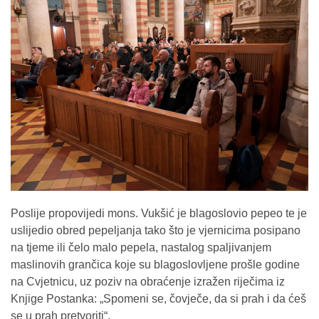
Poslije propovijedi mons. Vukšić je blagoslovio pepeo te je
uslijedio obred pepeljanja tako što je vjernicima posipano
na tjeme ili čelo malo pepela, nastalog spaljivanjem
maslinovih grančica koje su blagoslovljene prošle godine
na Cvjetnicu, uz poziv na obraćenje izražen riječima iz
Knjige Postanka: „Spomeni se, čovječe, da si prah i da ćeš
se u prah pretvoriti“.