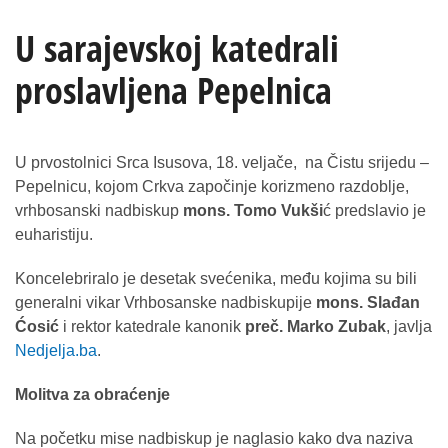
U sarajevskoj katedrali
proslavljena Pepelnica
U prvostolnici Srca Isusova, 18. veljače, na Čistu srijedu –
Pepelnicu, kojom Crkva započinje korizmeno razdoblje,
vrhbosanski nadbiskup
mons. Tomo Vukši
ć predslavio je
euharistiju.
Koncelebriralo je desetak svećenika, među kojima su bili
generalni vikar Vrhbosanske nadbiskupije
mons. Slađan
Ćosić
i rektor katedrale kanonik
preč. Marko Zubak
, javlja
Nedjelja.ba
.
Molitva za obraćenje
Na početku mise nadbiskup je naglasio kako dva naziva