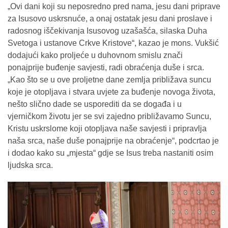
„Ovi dani koji su neposredno pred nama, jesu dani priprave
za Isusovo uskrsnuće, a onaj ostatak jesu dani proslave i
radosnog iščekivanja Isusovog uzašašća, silaska Duha
Svetoga i ustanove Crkve Kristove“, kazao je mons. Vukšić
dodajući kako proljeće u duhovnom smislu znači
ponajprije buđenje savjesti, radi obraćenja duše i srca.
„Kao što se u ove proljetne dane zemlja približava suncu
koje je otopljava i stvara uvjete za buđenje novoga života,
nešto slično dade se usporediti da se događa i u
vjerničkom životu jer se svi zajedno približavamo Suncu,
Kristu uskrslome koji otopljava naše savjesti i pripravlja
naša srca, naše duše ponajprije na obraćenje“, podcrtao je
i dodao kako su „mjesta“ gdje se Isus treba nastaniti osim
ljudska srca.