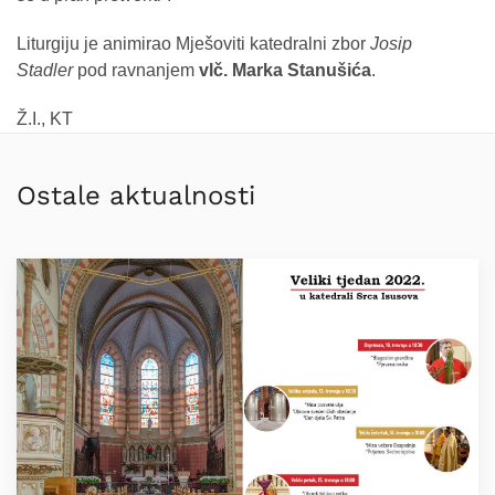
Liturgiju je animirao Mješoviti katedralni zbor
Josip
Stadler
pod ravnanjem
vlč. Marka Stanušića
.
Ž.I., KT
Ostale aktualnosti