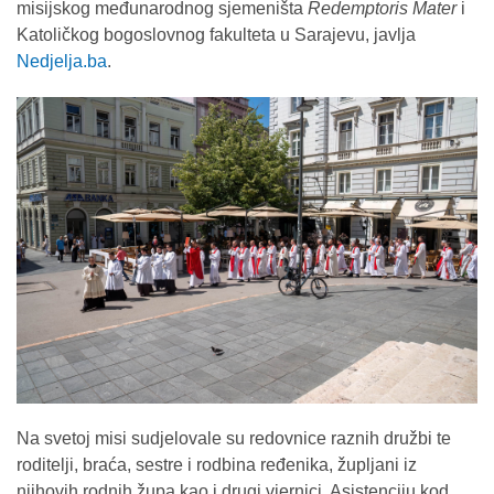
misijskog međunarodnog sjemeništa
Redemptoris Mater
i
Katoličkog bogoslovnog fakulteta u Sarajevu, javlja
Nedjelja.ba
.
Na svetoj misi sudjelovale su redovnice raznih družbi te
roditelji, braća, sestre i rodbina ređenika, župljani iz
njihovih rodnih župa kao i drugi vjernici. Asistenciju kod