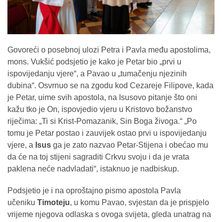
Govoreći o posebnoj ulozi Petra i Pavla među apostolima,
mons. Vukšić podsjetio je kako je Petar bio „prvi u
ispovijedanju vjere“, a Pavao u „tumačenju njezinih
dubina“. Osvrnuo se na zgodu kod Cezareje Filipove, kada
je Petar, uime svih apostola, na Isusovo pitanje što oni
kažu tko je On, ispovjedio vjeru u Kristovo božanstvo
riječima: „Ti si Krist-Pomazanik, Sin Boga živoga.“ „Po
tomu je Petar postao i zauvijek ostao prvi u ispovijedanju
vjere, a
Isus
ga je zato nazvao Petar-Stijena i obećao mu
da će na toj stijeni sagraditi Crkvu svoju i da je vrata
paklena neće nadvladati“, istaknuo je nadbiskup.
Podsjetio je i na oproštajno pismo apostola Pavla
učeniku
Timoteju
, u komu Pavao, svjestan da je prispjelo
vrijeme njegova odlaska s ovoga svijeta, gleda unatrag na