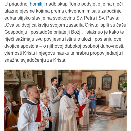
U prigodnoj
homiliji
nadbiskup Tomo podsjetio je na riječi
ulazne pjesme kojima prema crkvenom misalu započinje
euharistijsko slavlje na svetkovinu Sv. Petra i Sv. Pavla:
„Ova su dvojica krvlju svojom zasadila Crkvu; ispili su čašu
Gospodnju i postadoše prijatelji Božji.“ Istaknuo je kako te
riječi sažimaju svu povijesnu istinu o ulozi i poslanju ove
dvojice apostola – o njihovoj dubokoj osobnoj duhovnosti,
vjernosti Kristu i njegovu nauku te hrabru propovijedanju i
snažnu svjedočenju za Krista.