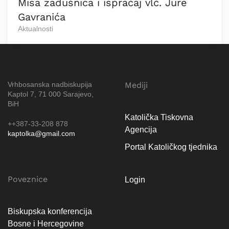
Misa zadušnica i ispraćaj vlč. Jure
Gavranića
Aktualnosti
Vrhbosanska nadbiskupija
Mediji
Kaptol 7, 71 000 Sarajevo,
BiH
Katolička Tiskovna
++387-33-208 878
Agencija
kaptolka@gmail.com
Portal Katoličkog tjednika
Poveznice
Login
Biskupska konferencija
Bosne i Hercegovine