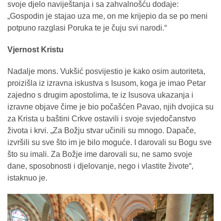
svoje djelo naviještanja i sa zahvalnošću dodaje:
„Gospodin je stajao uza me, on me krijepio da se po meni
potpuno razglasi Poruka te je čuju svi narodi.“
Vjernost Kristu
Nadalje mons. Vukšić posvijestio je kako osim autoriteta,
proizišla iz izravna iskustva s Isusom, koga je imao Petar
zajedno s drugim apostolima, te iz Isusova ukazanja i
izravne objave čime je bio počašćen Pavao, njih dvojica su
za Krista u baštini Crkve ostavili i svoje svjedočanstvo
života i krvi. „Za Božju stvar učinili su mnogo. Dapače,
izvršili su sve što im je bilo moguće. I darovali su Bogu sve
što su imali. Za Božje ime darovali su, ne samo svoje
dane, sposobnosti i djelovanje, nego i vlastite živote“,
istaknuo je.