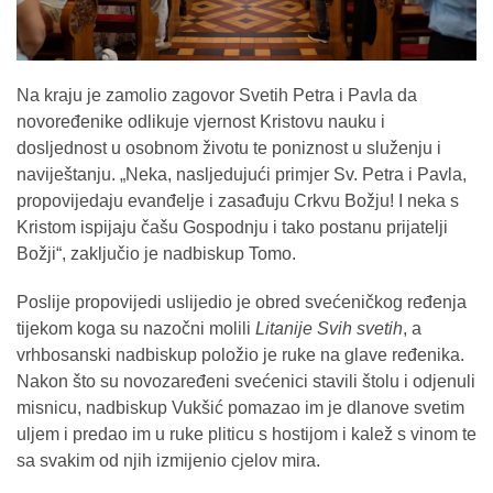
Na kraju je zamolio zagovor Svetih Petra i Pavla da
novoređenike odlikuje vjernost Kristovu nauku i
dosljednost u osobnom životu te poniznost u služenju i
naviještanju. „Neka, nasljedujući primjer Sv. Petra i Pavla,
propovijedaju evanđelje i zasađuju Crkvu Božju! I neka s
Kristom ispijaju čašu Gospodnju i tako postanu prijatelji
Božji“, zaključio je nadbiskup Tomo.
Poslije propovijedi uslijedio je obred svećeničkog ređenja
tijekom koga su nazočni molili
Litanije Svih svetih
, a
vrhbosanski nadbiskup položio je ruke na glave ređenika.
Nakon što su novozaređeni svećenici stavili štolu i odjenuli
misnicu, nadbiskup Vukšić pomazao im je dlanove svetim
uljem i predao im u ruke pliticu s hostijom i kalež s vinom te
sa svakim od njih izmijenio cjelov mira.