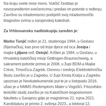
Na kraju svete mise mons. Vukšić čestitao je
novozaređenim svećenicima i predao im potvrde o ređenju.
Završno su mladomisnici podijelili svoj mladomisnički
blagoslov svima u sarajevskoj katedrali.
Za Vrhbosansku nadbiskupiju zaređen je:
Marko Tunjić
rođen je 21. studenoga 1994. u Goslaru
(Njemačka), kao prvo od troje djece od oca
Josipa
i
majke
Ljiljane
rođ.
Ostojić
. Kršten je 1994. u Goslaru, u
Hrvatskoj katoličkoj misiji Göttingen-Braunschweig, a
sakrament potvrde primio je 2008. u župi BDM-a Majke
Crkve, Trnovčica-Zagreb. Osnovu i srednju Elektrotehničku
školu završio je u Zagrebu. U župi Krista Kralja u Zagrebu
upoznao je Neokatekumenski put te je u listopadu 2016.
ušao je u NMMS
Redemptoris Mater
u Vogošći. Filozofsko-
teološki studij završio je na Katoličkom bogoslovnom
fakultetu u Sarajevu gdje je magistrirao 21. rujna 2021.
Kandidaturu je primio 2. svibnja 2023., a lektorat 12.