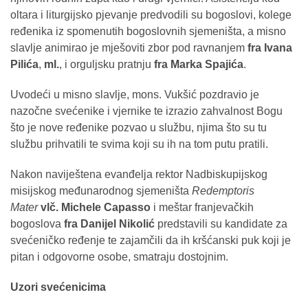
oltara i liturgijsko pjevanje predvodili su bogoslovi, kolege
ređenika iz spomenutih bogoslovnih sjemeništa, a misno
slavlje animirao je mješoviti zbor pod ravnanjem
fra Ivana
Pilića
,
ml.
, i orguljsku pratnju
fra Marka Spajića
.
Uvodeći u misno slavlje, mons. Vukšić pozdravio je
nazočne svećenike i vjernike te izrazio zahvalnost Bogu
što je nove ređenike pozvao u službu, njima što su tu
službu prihvatili te svima koji su ih na tom putu pratili.
Nakon naviještena evanđelja rektor Nadbiskupijskog
misijskog međunarodnog sjemeništa
Redemptoris
Mater
vlč. Michele Capasso
i meštar franjevačkih
bogoslova
fra Danijel Nikolić
predstavili su kandidate za
svećeničko ređenje te zajamčili da ih kršćanski puk koji je
pitan i odgovorne osobe, smatraju dostojnim.
Uzori svećenicima