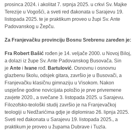
prosinca 2024. i akolitat 7. srpnja 2025. u crkvi Sv. Majke
Terezije u Vogošći, a sveti red đakonata u Sarajevu 19.
listopada 2025. te je praktikum proveo u župi Sv. Ante
Padovanskog u Žepču.
Za Franjevačku provinciju Bosnu Srebrenu zaređen je:
Fra Robert Bašić
rođen je 14. veljače 2000. u Novoj Biloj,
a dolazi iz župe Sv. Ante Padovanskog Busovača. Sin
je
Ante
i
Ivane
rođ.
Bartulović
. Osnovnu i osnovnu
glazbenu školu, odsjek gitara, završio je u Busovači, a
Franjevačku klasičnu gimnaziju u Visokom. Nakon
uspješne godine novicijata položio je prve privremene
zavjete 2020., a svečane 3. listopada 2025. u Sarajevu.
Filozofsko-teološki studij završio je na Franjevačkoj
teologiji u Nedžarićima gdje je diplomirao 26. lipnja 2025.
Sveti red đakonata u Sarajevu 19. listopada 2025., a
praktikum je proveo u župama Dubrave i Tuzla.