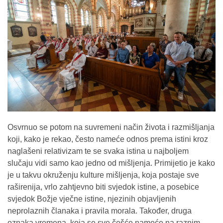
Osvrnuo se potom na suvremeni način života i razmišljanja
koji, kako je rekao, često nameće odnos prema istini kroz
naglašeni relativizam te se svaka istina u najboljem
slučaju vidi samo kao jedno od mišljenja. Primijetio je kako
je u takvu okruženju kulture mišljenja, koja postaje sve
raširenija, vrlo zahtjevno biti svjedok istine, a posebice
svjedok Božje vječne istine, njezinih objavljenih
neprolaznih članaka i pravila morala. Također, druga
oznaka vremena, koja se sve češće nameće na raznim