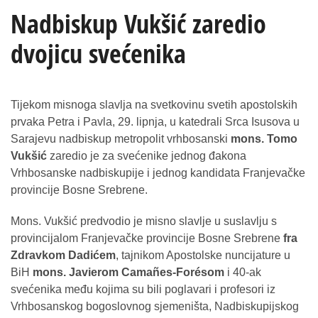
Nadbiskup Vukšić zaredio
dvojicu svećenika
Tijekom misnoga slavlja na svetkovinu svetih apostolskih
prvaka Petra i Pavla, 29. lipnja, u katedrali Srca Isusova u
Sarajevu nadbiskup metropolit vrhbosanski
mons. Tomo
Vukšić
zaredio je za svećenike jednog đakona
Vrhbosanske nadbiskupije i jednog kandidata Franjevačke
provincije Bosne Srebrene.
Mons. Vukšić predvodio je misno slavlje u suslavlju s
provincijalom Franjevačke provincije Bosne Srebrene
fra
Zdravkom Dadićem
, tajnikom Apostolske nuncijature u
BiH
mons. Javierom Camañes-Forésom
i 40-ak
svećenika među kojima su bili poglavari i profesori iz
Vrhbosanskog bogoslovnog sjemeništa, Nadbiskupijskog