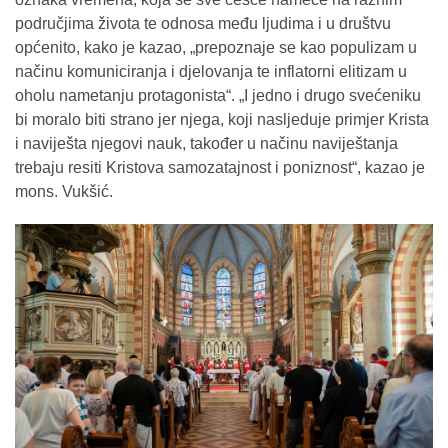
područjima života te odnosa među ljudima i u društvu
općenito, kako je kazao, „prepoznaje se kao populizam u
načinu komuniciranja i djelovanja te inflatorni elitizam u
oholu nametanju protagonista“. „I jedno i drugo svećeniku
bi moralo biti strano jer njega, koji nasljeduje primjer Krista
i naviješta njegovi nauk, također u načinu naviještanja
trebaju resiti Kristova samozatajnost i poniznost“, kazao je
mons. Vukšić.