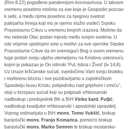
(Rim 8,22) pogođeno pandemijom
koronavirusa
. U takvom
vremenu posebno molimo za sve koje je Gospodin pozvao
k sebi, a među njima posebno za njegovu svetost
patrijarha Irineja koji mu je vjerno služio vodeći Srpsku
Pravoslavnu Crkvu u vremenu brojnih izazova. Molimo da
mu nebeski Otac podari mjesto među svojim svetima. U
isto vrijeme ujedinjeni smo u molitvi za sve vjernike Srpske
Pravoslavne Crkve da im svemogući Bog u ovom vremenu
tuge podari svoju utjehu utemeljenu na Kristovu uskrsnuću
kojim je pokazao je On istinski 'Put, Istina i Život' (Iv 14,6).
Uz izraze kršćanske sućuti, svjedočimo Vam svoju bratsku
i molitvenu blizinu i sve pozdravljamo u zajedničkom
Spasitelju Isusu Kristu, pobjedniku nad grijehom i smrću",
stoji u brzojavu sućuti koji su potpisali vrhbosanski
nadbiskup i predsjednik BK-a BiH
Vinko kard. Puljić
,
nadbiskup koadjutor vrhbosanski i apostolski upravitelj
Vojnog ordinarijata u BiH
mons. Tomo Vukšić
, biskup
banjolučki
mons. Franjo Komarica
, pomoćni biskup
banjolučki
mons. Marko Semren
te biskup mostarsko-