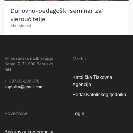
Duhovno-pedagoški seminar za
vjeroučitelje
Aktualnosti
Vrhbosanska nadbiskupija
Mediji
Kaptol 7, 71 000 Sarajevo,
BiH
Katolička Tiskovna
++387-33-208 878
Agencija
kaptolka@gmail.com
Portal Katoličkog tjednika
Poveznice
Login
Biskupska konferencija