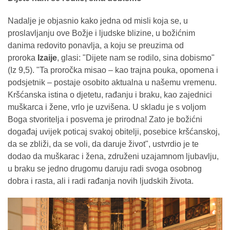
Nadalje je objasnio kako jedna od misli koja se, u
proslavljanju ove Božje i ljudske blizine, u božićnim
danima redovito ponavlja, a koju se preuzima od
proroka
Izaije
, glasi: "Dijete nam se rodilo, sina dobismo"
(Iz 9,5). "Ta proročka misao – kao trajna pouka, opomena i
podsjetnik – postaje osobito aktualna u našemu vremenu.
Kršćanska istina o djetetu, rađanju i braku, kao zajednici
muškarca i žene, vrlo je uzvišena. U skladu je s voljom
Boga stvoritelja i posvema je prirodna! Zato je božićni
događaj uvijek poticaj svakoj obitelji, posebice kršćanskoj,
da se zbliži, da se voli, da daruje život", ustvrdio je te
dodao da muškarac i žena, združeni uzajamnom ljubavlju,
u braku se jedno drugomu daruju radi svoga osobnog
dobra i rasta, ali i radi rađanja novih ljudskih života.