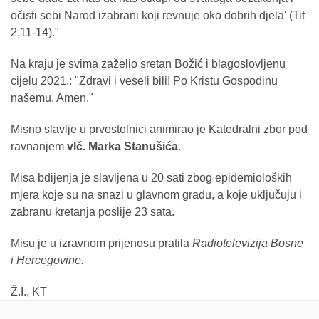
očisti sebi Narod izabrani koji revnuje oko dobrih djela' (Tit
2,11-14)."
Na kraju je svima zaželio sretan Božić i blagoslovljenu
cijelu 2021.: "Zdravi i veseli bili! Po Kristu Gospodinu
našemu. Amen."
Misno slavlje u prvostolnici animirao je Katedralni zbor pod
ravnanjem
vlč. Marka Stanušića
.
Misa bdijenja je slavljena u 20 sati zbog epidemioloških
mjera koje su na snazi u glavnom gradu, a koje uključuju i
zabranu kretanja poslije 23 sata.
Misu je u izravnom prijenosu pratila
Radiotelevizija Bosne
i Hercegovine.
Ž.I., KT