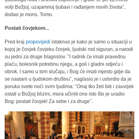
volji Božjoj, uzajamnoj ljubavi i rađanjem novih života",
dodao je mons. Tomo.
Postati čovjekom...
Pred kraj
propovijedi
istaknuo je kako je samo u situaciji u
kojoj je čovjek čovjeku čovjek, ljudski rod siguran, a narodi
su jedni za druge blagoslov. "I radnik će imati pravednu
plaću, bolesnik potrebnu njegu, a goli i gladni odjeću i
obrok. I samo u tom slučaju, i Bog će imati mjesto gdje da
se nastani u ljudskom društvu", naglasio je i ustvrdio da je
poruka svete noći svim ljudima: "Onaj tko želi biti i zauvijek
ostati u Božjoj blizini, mora učiniti ono isto što je uradio
Bog: postati čovjek! Za sebe i za druge".