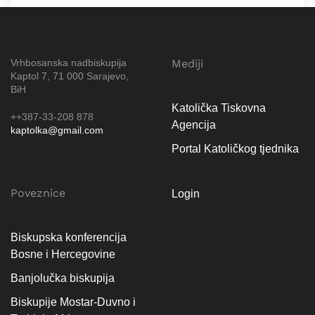
Vrhbosanska nadbiskupija
Mediji
Kaptol 7, 71 000 Sarajevo,
BiH
Katolička Tiskovna
++387-33-208 878
Agencija
kaptolka@gmail.com
Portal Katoličkog tjednika
Poveznice
Login
Biskupska konferencija
Bosne i Hercegovine
Banjolučka biskupija
Biskupije Mostar-Duvno i