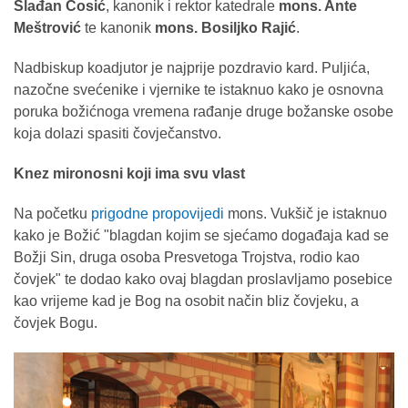
Slađan Ćosić
, kanonik i rektor katedrale
mons. Ante
Meštrović
te kanonik
mons. Bosiljko Rajić
.
Nadbiskup koadjutor je najprije pozdravio kard. Puljića,
nazočne svećenike i vjernike te istaknuo kako je osnovna
poruka božićnoga vremena rađanje druge božanske osobe
koja dolazi spasiti čovječanstvo.
Knez mironosni koji ima svu vlast
Na početku
prigodne propovijedi
mons. Vukšič je istaknuo
kako je Božić "blagdan kojim se sjećamo događaja kad se
Božji Sin, druga osoba Presvetoga Trojstva, rodio kao
čovjek" te dodao kako ovaj blagdan proslavljamo posebice
kao vrijeme kad je Bog na osobit način bliz čovjeku, a
čovjek Bogu.