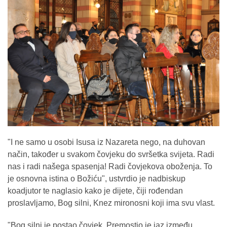
"I ne samo u osobi Isusa iz Nazareta nego, na duhovan
način, također u svakom čovjeku do svršetka svijeta. Radi
nas i radi našega spasenja! Radi čovjekova oboženja. To
je osnovna istina o Božiću", ustvrdio je nadbiskup
koadjutor te naglasio kako je dijete, čiji rođendan
proslavljamo, Bog silni, Knez mironosni koji ima svu vlast.
"Bog silni je postao čovjek. Premostio je jaz između