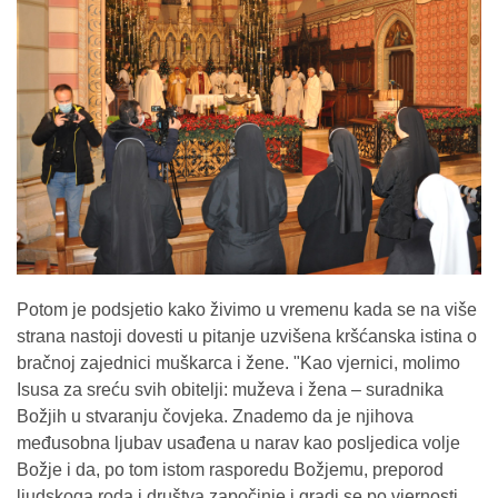
Potom je podsjetio kako živimo u vremenu kada se na više
strana nastoji dovesti u pitanje uzvišena kršćanska istina o
bračnoj zajednici muškarca i žene. "Kao vjernici, molimo
Isusa za sreću svih obitelji: muževa i žena – suradnika
Božjih u stvaranju čovjeka. Znademo da je njihova
međusobna ljubav usađena u narav kao posljedica volje
Božje i da, po tom istom rasporedu Božjemu, preporod
ljudskoga roda i društva započinje i gradi se po vjernosti