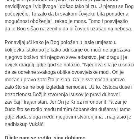
nevidljivoga i vidljivoga i došao tako blizu. U njemu se Bog
počovječio. To zato da bi svakom čovjeku bila ponuđena
mogućnost oboženja", rekao je mons. Tomo i posvijestio
da je Bog sišao na zemlju da bi čovjek uzašao na nebesa.
Ponavljajući kako je Bog položen u jasle umjesto u
kolijevku istaknuo je kako odricanje od moći ne ugrožava
njegovo boštvo niti njegovo svevladarstvo, jer, dragulj je
uvijek dragulj, gdje god se nalazio. "Njegova sila je u snazi
da se odrekne svakoga oblika ovosvjetske moći. On je
moćan upravo zato što je slab. On je svemoćan upravo
zato što se ne boji izgledati nemoćan. Uz to, čistoća duše i
bezazlenost Božjih stvorenja Isusov je pravi duhovni
zavičaj i trajan stan. Jer On je Knez mironosni! Pa zar je
čudo što se rodio među mirnim čobanskim dušama i tamo
gdje vlada sloga među njegovim stvorenjima", naglasio je
nadbiskup Vukšić.
Dijete nam se rodilo, sina dobismo