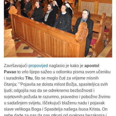
Završavajući
propovijed
naglasio je kako je
apostol
Pavao
to vrlo lijepo sažeo u odlomku pisma svom učeniku
i suradniku
Titu
, što se moglo čuti za vrijeme misnih
čitanja: "'Pojavila se doista milost Božja, spasiteljica svih
ljudi; odgojila nas da se odreknemo bezbožnosti i
svjetovnih požuda te razumno, pravedno i pobožno živimo
u sadašnjem svijetu, iščekujući blaženu nadu i pojavak
slave velikoga Boga i Spasitelja našega Isusa Krista. On
sebe dade za nas da nas otkupi od svakoga bezakonja i