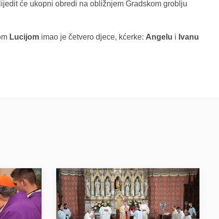
lijedit će ukopni obredi na obližnjem Gradskom groblju
gom
Lucijom
imao je četvero djece, kćerke:
Angelu
i
Ivanu