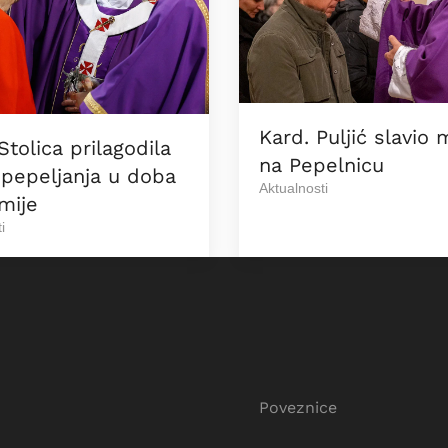
Kard. Puljić slavio 
Stolica prilagodila
na Pepelnicu
pepeljanja u doba
Aktualnosti
mije
i
Poveznice