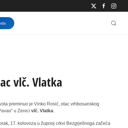
oda
ac vlč. Vlatka
života preminuo je Vinko Rosić, otac vrhbosanskog
Pavao“ u Zenici
vlč. Vlatka
.
orak, 17. kolovoza u župnoj crkvi Bezgrješnoga začeća