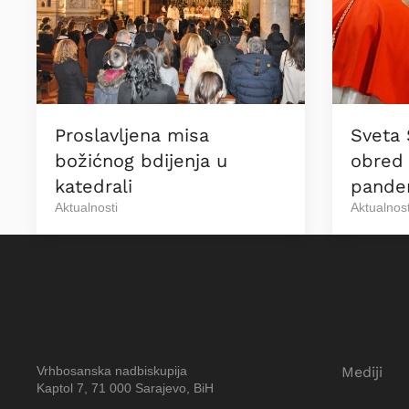
Proslavljena misa
Sveta 
božićnog bdijenja u
obred 
katedrali
pande
Aktualnosti
Aktualnost
Vrhbosanska nadbiskupija
Mediji
Kaptol 7, 71 000 Sarajevo, BiH