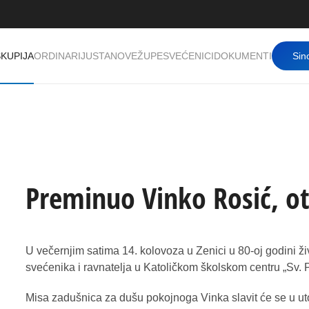
KUPIJA
ORDINARIJ
USTANOVE
ŽUPE
SVEĆENICI
DOKUMENTI
Sin
Preminuo Vinko Rosić, ot
U večernjim satima 14. kolovoza u Zenici u 80-oj godini 
svećenika i ravnatelja u Katoličkom školskom centru „Sv. 
Misa zadušnica za dušu pokojnoga Vinka slavit će se u ut