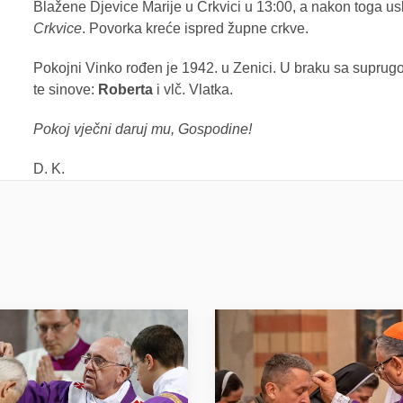
Blažene Djevice Marije u Crkvici u 13:00, a nakon toga us
Crkvice
. Povorka kreće ispred župne crkve.
Pokojni Vinko rođen je 1942. u Zenici. U braku sa supru
te sinove:
Roberta
i vlč. Vlatka.
Pokoj vječni daruj mu, Gospodine!
D. K.