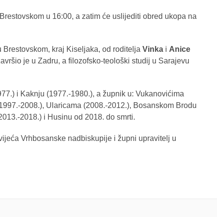
u Brestovskom u 16:00, a zatim će uslijediti obred ukopa na
u Brestovskom, kraj Kiseljaka, od roditelja
Vinka
i
Anice
vršio je u Zadru, a filozofsko-teološki studij u Sarajevu
77.) i Kaknju (1977.-1980.), a župnik u: Vukanovićima
p (1997.-2008.), Ularicama (2008.-2012.), Bosanskom Brodu
13.-2018.) i Husinu od 2018. do smrti.
ijeća Vrhbosanske nadbiskupije i župni upravitelj u