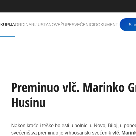
KUPIJA
ORDINARIJ
USTANOVE
ŽUPE
SVEĆENICI
DOKUMENTI
Sin
Preminuo vlč. Marinko G
Husinu
Nakon kraće i teške bolesti u bolnici u Novoj Biloj, u ponedj
svećeništva preminuo je vrhbosanski svećenik
vlč. Marin