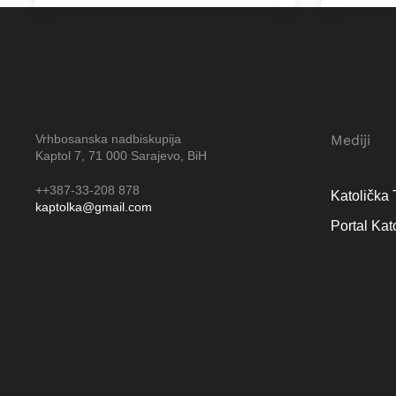
Vrhbosanska nadbiskupija
Mediji
Kaptol 7, 71 000 Sarajevo, BiH
++387-33-208 878
Katolička 
kaptolka@gmail.com
Portal Kat