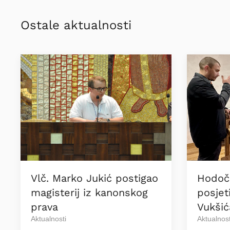
Ostale aktualnosti
Vlč. Marko Jukić postigao
Hodoč
magisterij iz kanonskog
posjet
prava
Vukšić
Aktualnosti
Aktualnost