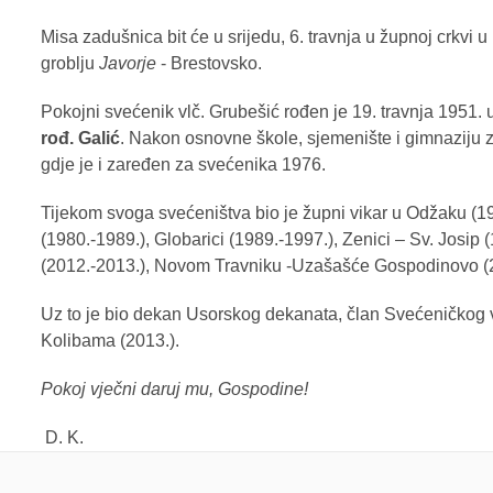
Misa zadušnica bit će u srijedu, 6. travnja u župnoj crkvi 
groblju
Javorje
- Brestovsko.
Pokojni svećenik vlč. Grubešić rođen je 19. travnja 1951. 
rođ. Galić
. Nakon osnovne škole, sjemenište i gimnaziju za
gdje je i zaređen za svećenika 1976.
Tijekom svoga svećeništva bio je župni vikar u Odžaku (19
(1980.-1989.), Globarici (1989.-1997.), Zenici – Sv. Josi
(2012.-2013.), Novom Travniku -Uzašašće Gospodinovo (20
Uz to je bio dekan Usorskog dekanata, član Svećeničkog v
Kolibama (2013.).
Pokoj vječni daruj mu, Gospodine!
D. K.