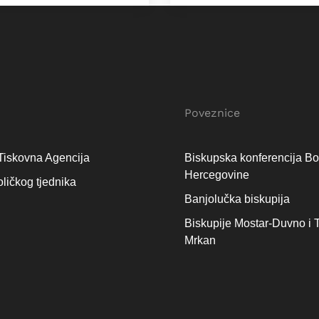
Poveznice
Tiskovna Agencija
Biskupska konferencija Bo
Hercegovine
oličkog tjednika
Banjolučka biskupija
Biskupije Mostar-Duvno i T
Mrkan