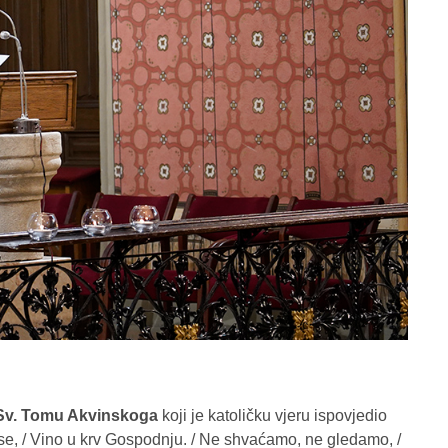
Sv. Tomu Akvinskoga
koji je katoličku vjeru ispovjedio
 se, / Vino u krv Gospodnju. / Ne shvaćamo, ne gledamo, /