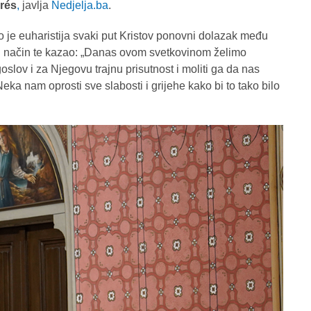
rés
,
javlja
Nedjelja.ba
.
 je euharistija svaki put Kristov ponovni dolazak među
an način te kazao: „Danas ovom svetkovinom želimo
slov i za Njegovu trajnu prisutnost i moliti ga da nas
Neka nam oprosti sve slabosti i grijehe kako bi to tako bilo