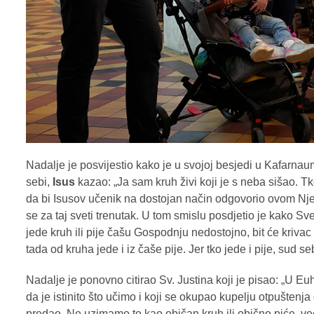
Nadalje je posvijestio kako je u svojoj besjedi u Kafarnaumu
sebi,
Isus
kazao: „Ja sam kruh živi koji je s neba sišao. Tk
da bi Isusov učenik na dostojan način odgovorio ovom Njeg
se za taj sveti trenutak. U tom smislu posdjetio je kako Sv
jede kruh ili pije čašu Gospodnju nedostojno, bit će krivac 
tada od kruha jede i iz čaše pije. Jer tko jede i pije, sud se
Nadalje je ponovno citirao Sv. Justina koji je pisao: „U Eu
da je istinito što učimo i koji se okupao kupelju otpuštenja
predao. Ne uzimamo to kao običan kruh ili obično piće, već 