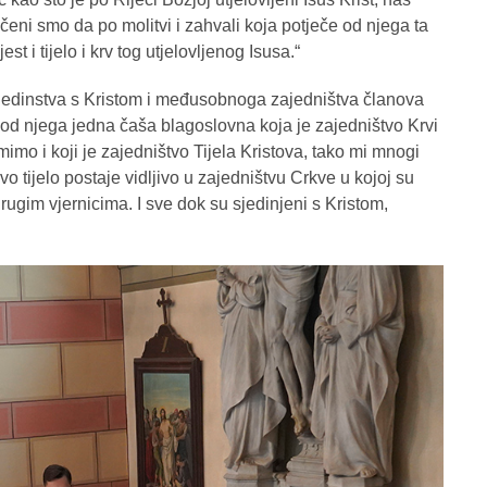
oučeni smo da po molitvi i zahvali koja potječe od njega ta
st i tijelo i krv tog utjelovljenog Isusa.“
a jedinstva s Kristom i međusobnoga zajedništva članova
od njega jedna čaša blagoslovna koja je zajedništvo Krvi
mimo i koji je zajedništvo Tijela Kristova, tako mi mnogi
vo tijelo postaje vidljivo u zajedništvu Crkve u kojoj su
drugim vjernicima. I sve dok su sjedinjeni s Kristom,