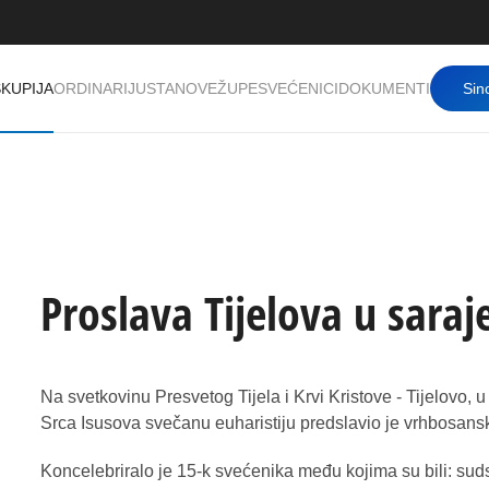
KUPIJA
ORDINARIJ
USTANOVE
ŽUPE
SVEĆENICI
DOKUMENTI
Sin
Proslava Tijelova u saraj
Na svetkovinu Presvetog Tijela i Krvi Kristove - Tijelovo, u
Srca Isusova svečanu euharistiju predslavio je vrhbosan
Koncelebriralo je 15-k svećenika među kojima su bili: su