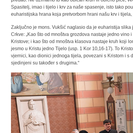
Spasitelj, imao i tijelo i krv za naše spasenje, isto tako p
euharistijska hrana koja pretvorbom hrani našu krv i tijela, je
Zaključno je mons. Vukšić naglasio da je euharistija slik
Crkve: „Kao što od mnoštva grozdova nastaje jedno vino i 
Kristove; i kao što od mnoštva klasova nastaje kruh koji lo
jesmo u Kristu jedno Tijelo (usp. 1 Kor 10,16-17). To Kristo
vjernici, kao dionici jednoga tijela, povezani s Kristom i s 
sjedinjeni su također s drugima.“