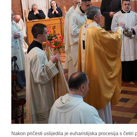
Nakon pričesti uslijedila je euharistijska procesija s četiri