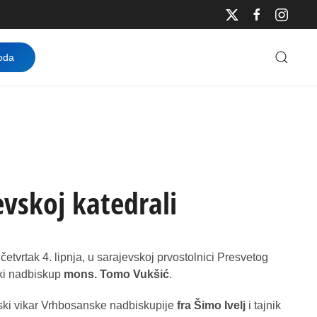
oda
evskoj katedrali
 četvrtak 4. lipnja, u sarajevskoj prvostolnici Presvetog
ski nadbiskup
mons. Tomo Vukšić
.
dski vikar Vrhbosanske nadbiskupije
fra Šimo Ivelj
i tajnik