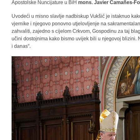
Apostolske Nuncijature u BiH
mons. Javier Camañes-Fo
Uvodeći u misno slavlje nadbiskup Vukšić je istaknuo kako
vjernike i njegovo ponovno utjelovljenje na sakramental
zahvaliti, zajedno s cijelom Crkvom, Gospodinu za taj blago
učini dostojnima kako bismo uvijek bili u njegovoj blizini. 
i danas“.