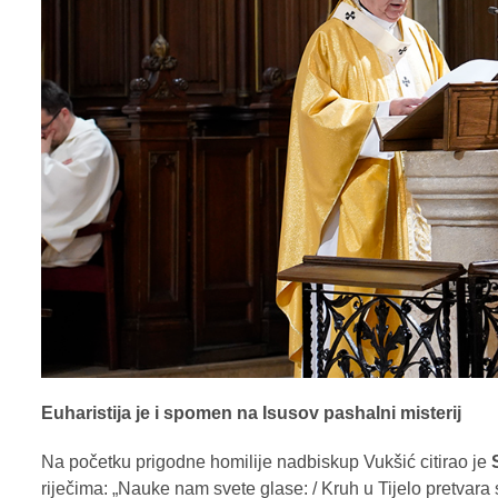
Euharistija je i spomen na Isusov pashalni misterij
Na početku prigodne homilije nadbiskup Vukšić citirao je
riječima: „Nauke nam svete glase: / Kruh u Tijelo pretvara