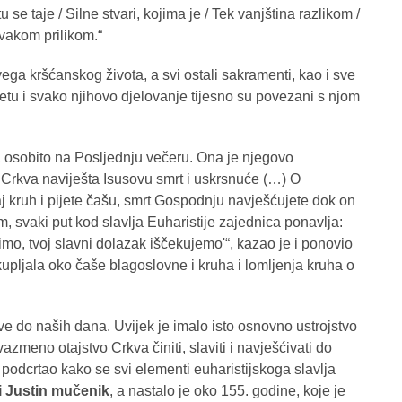
u se taje / Silne stvari, kojima je / Tek vanjština razlikom /
svakom prilikom.“
vega kršćanskog života, a svi ostali sakramenti, kao i sve
jetu i svako njihovo djelovanje tijesno su povezani s njom
j, osobito na Posljednju večeru. Ona je njegovo
Crkva naviješta Isusovu smrt i uskrsnuće (…) O
j kruh i pijete čašu, smrt Gospodnju navješćujete dok on
m, svaki put kod slavlja Euharistije zajednica ponavlja:
mo, tvoj slavni dolazak iščekujemo'“, kazao je i ponovio
kupljala oko čaše blagoslovne i kruha i lomljenja kruha o
ve do naših dana. Uvijek je imalo isto osnovno ustrojstvo
zmeno otajstvo Crkva činiti, slaviti i navješćivati do
podcrtao kako se svi elementi euharistijskoga slavlja
i Justin mučenik
, a nastalo je oko 155. godine, koje je