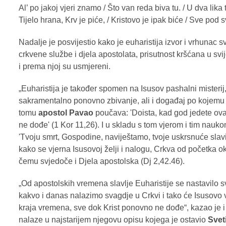
Al’ po jakoj vjeri znamo / Što van reda biva tu. / U dva lika t
Tijelo hrana, Krv je piće, / Kristovo je ipak biće / Sve pod 
Nadalje je posvijestio kako je euharistija izvor i vrhunac s
crkvene službe i djela apostolata, prisutnost kršćana u svi
i prema njoj su usmjereni.
„Euharistija je također spomen na Isusov pashalni misteri
sakramentalno ponovno zbivanje, ali i događaj po kojemu 
tomu
apostol Pavao
poučava: 'Doista, kad god jedete ova
ne dođe' (1 Kor 11,26). I u skladu s tom vjerom i tim nauko
'Tvoju smrt, Gospodine, naviještamo, tvoje uskrsnuće slavi
kako se vjerna Isusovoj želji i nalogu, Crkva od početka o
čemu svjedoče i Djela apostolska (Dj 2,42.46).
„Od apostolskih vremena slavlje Euharistije se nastavilo s
kakvo i danas nalazimo svagdje u Crkvi i tako će Isusovo va
kraja vremena, sve dok Krist ponovno ne dođe“, kazao je i 
nalaze u najstarijem njegovu opisu kojega je ostavio
Svet