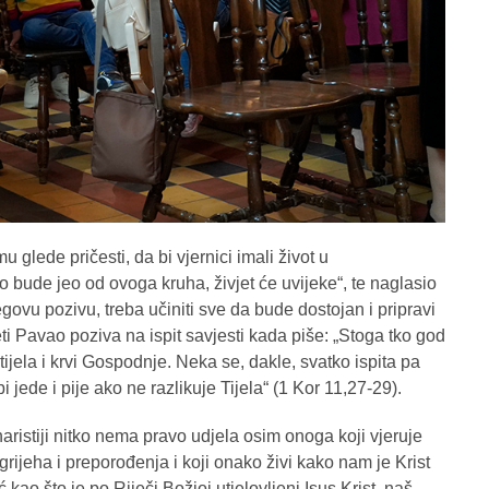
 glede pričesti, da bi vjernici imali život u
o bude jeo od ovoga kruha, živjet će uvijeke“, te naglasio
ovu pozivu, treba učiniti sve da bude dostojan i pripravi
eti Pavao poziva na ispit savjesti kada piše: „Stoga tko god
tijela i krvi Gospodnje. Neka se, dakle, svatko ispita pa
bi jede i pije ako ne razlikuje Tijela“ (1 Kor 11,27-29).
haristiji nitko nema pravo udjela osim onoga koji vjeruje
 grijeha i preporođenja i koji onako živi kako nam je Krist
kao što je po Riječi Božjoj utjelovljeni Isus Krist, naš